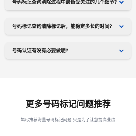
号码标记查询清除过程中最备受关注的几个细节?
了解问题的起因之后，就能完美解决问题。
标记平台五花八门，要是遗漏了一些平台也是美中不
号码标记查询清除标记后，能稳定多长的时间?
足啊:
① 查询平台覆盖10+主流常用平台;
② 号码标记清除模式多元化，可自主参教程取消，
这个是根据您自身的业务拨打频率有关的，还和用户
可专业找我们取消;
号码认证有没有必要做呢?
的亲和态度有关，保持良好态度舒心沟通可保持更持
③ 号码标记清除后再后续的使用更为健壮。
久不被标记。
建议一定要选择靠谱覆盖齐全的查询平台，市面上目
这个是和每个人自身的需求情况而定的，一般业务稳
前存在很多銮舆充数的平台。
定在盈利的情况下建议做下认证，保持专业良好展
示。
更多号码标记问题推荐
竭尽推荐海量号码标记问题 只是为了让您提高业绩